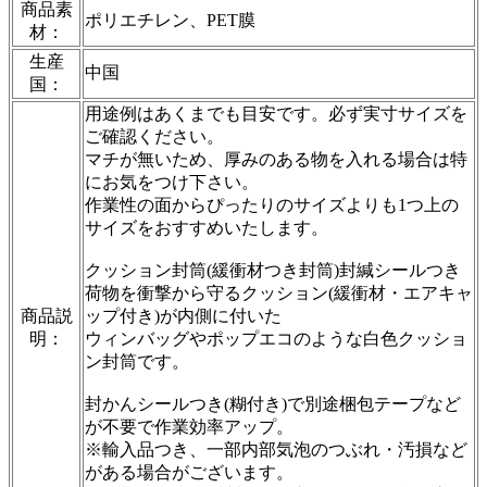
商品素
ポリエチレン、PET膜
材：
生産
中国
国：
用途例はあくまでも目安です。必ず実寸サイズを
ご確認ください。
マチが無いため、厚みのある物を入れる場合は特
にお気をつけ下さい。
作業性の面からぴったりのサイズよりも1つ上の
サイズをおすすめいたします。
クッション封筒(緩衝材つき封筒)封緘シールつき
荷物を衝撃から守るクッション(緩衝材・エアキャ
商品説
ップ付き)が内側に付いた
明：
ウィンバッグやポップエコのような白色クッショ
ン封筒です。
封かんシールつき(糊付き)で別途梱包テープなど
が不要で作業効率アップ。
※輸入品つき、一部内部気泡のつぶれ・汚損など
がある場合がございます。