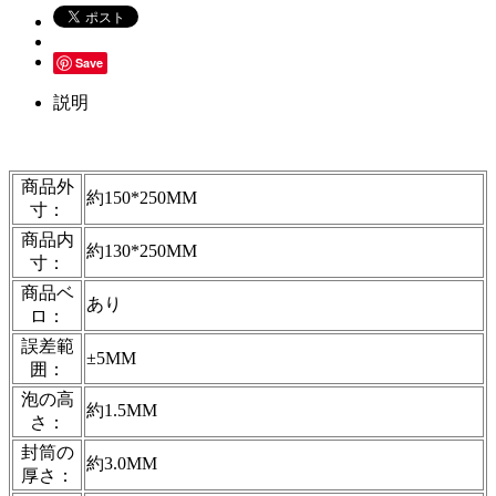
Save
説明
商品外
約150*250MM
寸：
商品内
約130*250MM
寸：
商品ベ
あり
ロ：
誤差範
±5MM
囲：
泡の高
約1.5MM
さ：
封筒の
約3.0MM
厚さ：