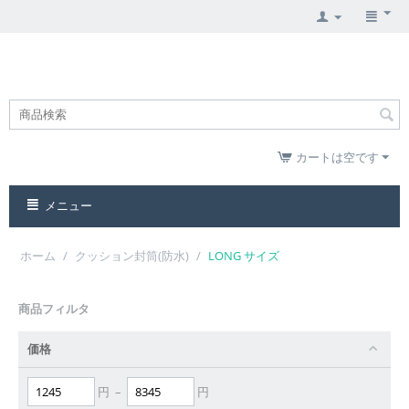
カートは空です
メニュー
ホーム
/
クッション封筒(防水)
/
LONG サイズ
商品フィルタ
価格
円
–
円