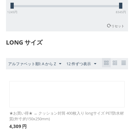
1245
円
8345
円
リセット
LONG サイズ
アルファベット順l: A から Z
12 件ずつ表示
★お買い得★ → クッション封筒 400枚入り longサイズ PET防水材
質(外寸:約150x250mm)
4,309
円